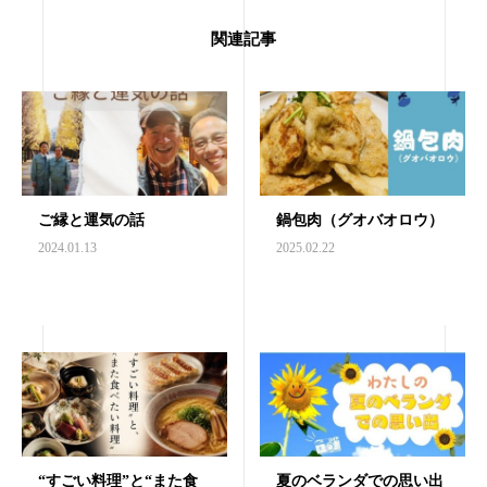
関連記事
ご縁と運気の話
鍋包肉（グオバオロウ）
2024.01.13
2025.02.22
“すごい料理”と“また食
夏のベランダでの思い出