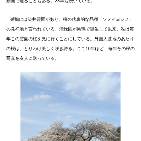
動画で送ることもある。23年も続いている。
巣鴨には染井霊園があり、桜の代表的な品種「ソメイヨシノ」
の発祥地と言われている。清緑園が巣鴨で誕生して以来、私は毎
年この霊園の桜を見に行くことにしている。外国人墓地のあたり
の桜は、とりわけ美しく咲き誇る。ここ10年ほど、毎年その桜の
写真を友人に送っている。