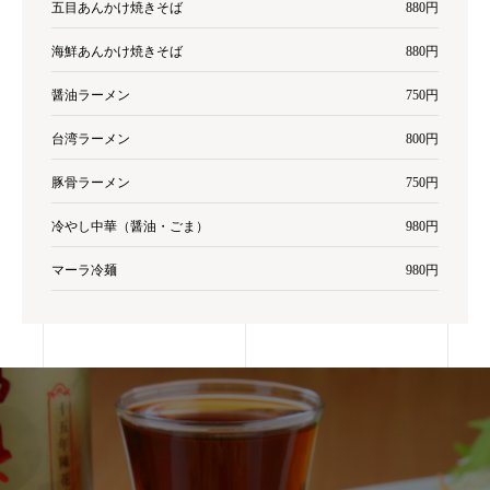
五目あんかけ焼きそば
880円
海鮮あんかけ焼きそば
880円
醤油ラーメン
750円
台湾ラーメン
800円
豚骨ラーメン
750円
冷やし中華（醤油・ごま）
980円
マーラ冷麺
980円