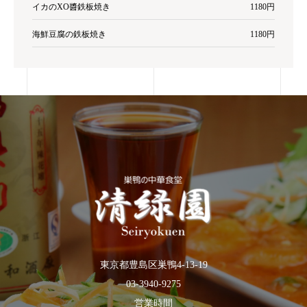
イカのXO醬鉄板焼き
1180円
海鮮豆腐の鉄板焼き
1180円
東京都豊島区巣鴨4-13-19
03-3940-9275
営業時間