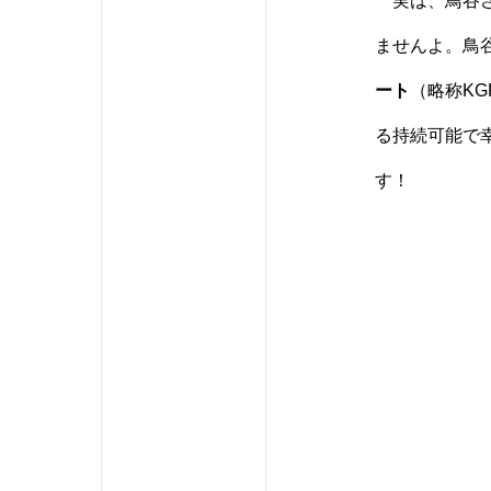
実は、鳥谷さ
ませんよ。鳥
ート
（略称KG
る持続可能で
す！