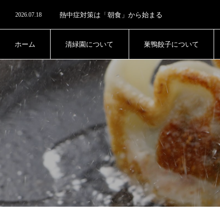
2026.08.1
真夏のデザートは「アイス」より「寒天」がおすす
2026.07.18
熱中症対策は「朝食」から始まる
2026.06.27
腸内細菌のチーム力と多様性
2026.06.13
未来への栄養投資
2026.08.1
真夏のデザートは「アイス」より「寒天」がおすす
ホーム
清緑園について
巣鴨餃子について