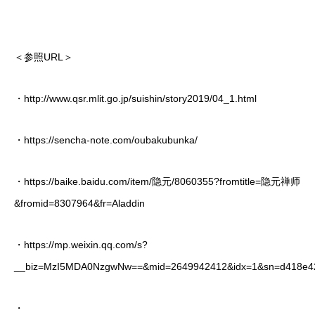
＜参照URL＞
・http://www.qsr.mlit.go.jp/suishin/story2019/04_1.html
・https://sencha-note.com/oubakubunka/
・https://baike.baidu.com/item/隐元/8060355?fromtitle=隐元禅师
&fromid=8307964&fr=Aladdin
・https://mp.weixin.qq.com/s?
__biz=MzI5MDA0NzgwNw==&mid=2649942412&idx=1&sn=d418e429
・