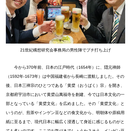
21世紀構想研究会事務局の男性陣でプチ打ち上げ
今から370年前、日本の江戸時代（1654年）に、隠元禅師
（1592年-1673年）は中国福建省から長崎に渡航しました。その
後、日本三禅宗のひとつである「黄檗（おうばく）宗」を開き、
京都府宇治市において黄檗山萬福寺を創建、今では日本文化の一
部となっている「黄檗文化」を広めました。その「黄檗文化」と
いうのが、煎茶やインゲン豆などの食文化から、明朝体や原稿用
紙に至るまで、現代日本に幅広く浸透して身近に感じるものがと
ても多いのです。ここでお気づきでしょうか？そう、インゲン豆