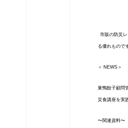
市販の防災レ
る優れもので
＜ NEW
巣鴨餃子顧問
災食講座を実
〜
関連資料〜