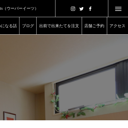
 Eats（ウーバーイーツ）
きたてをご自宅で
めになる話
ブログ
出前で出来たてを注文
店舗ご予約
アクセス