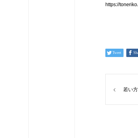
https://toneri
Tweet
Sh
若い方