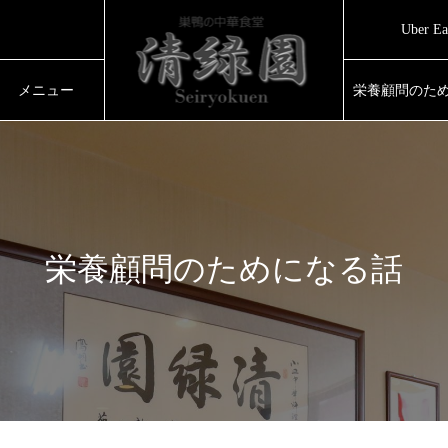
め
Uber
で
め
メニュー
栄養顧問のた
栄養顧問のためになる話