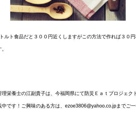
トルト食品だと３００円近くしますがこの方法で作れば３０円
す。
S＞
管理栄養士の江副貴子は、今福岡県にて防災Ｅａｔプロジェク
践中です！ご興味のある方は、
ezoe3806@yahoo.co.jp
までご一