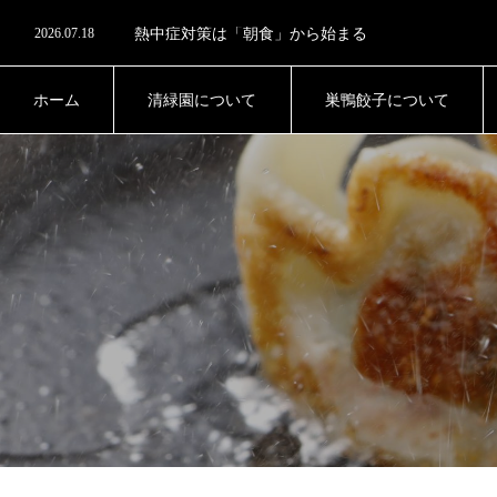
2026.08.1
真夏のデザートは「アイス」より「寒天」がおすす
2026.07.18
熱中症対策は「朝食」から始まる
2026.06.27
腸内細菌のチーム力と多様性
2026.06.13
未来への栄養投資
2026.08.1
真夏のデザートは「アイス」より「寒天」がおすす
ホーム
清緑園について
巣鴨餃子について