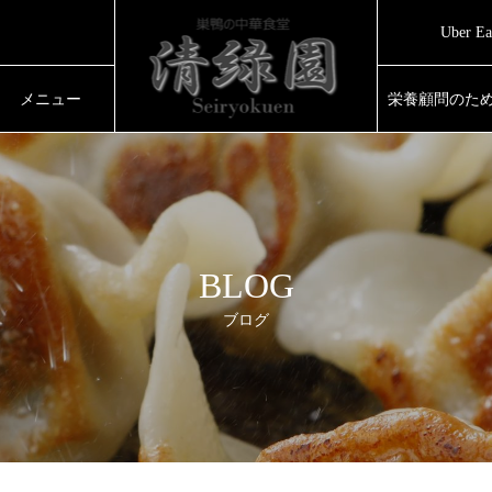
め
Uber
で
め
メニュー
栄養顧問のた
BLOG
ブログ