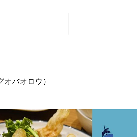
グオバオロウ）