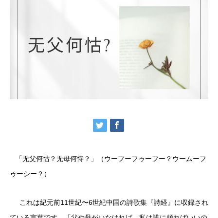
「无父何怙？无母何恃？」（ウーフーフゥーフー？ウームーフ
ゥーシー？）
これは紀元前11世紀〜6世紀中国の詩歌集『詩経』に収録され
ている言葉です。「父や母がいなければ、私は誰に頼ればいいの