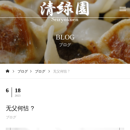
BLOG
ブログ
ブログ
ブログ
无父何怙 ?
6
18
2023
无父何怙 ?
ブログ