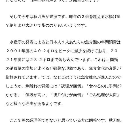
そして今年は秋刀魚が豊漁です。昨年の２倍を超える水揚げ量
で例年より大ぶりで脂ののりもいいようです。
水産庁の発表によると日本人１人あたりの魚介類の年間消費は
２００１年度の４０.２キロをピークに減少を続けており、２０
２１年度には２３.２キロまで落ち込んでいます。これは、肉類
の消費量の増加と比べると顕著な現象であり、魚食文化の衰退が
指摘されています。では、なぜこのように魚食離れが進んだので
しょうか。魚離れの背景には「調理が面倒」「食べるのに手間が
かかる」「値段が高い」「後片付けが面倒」「ごみ処理が大変」
など様々な理由があるようです。
ここで魚の調理等できないと思っている方に朗報です。秋刀魚