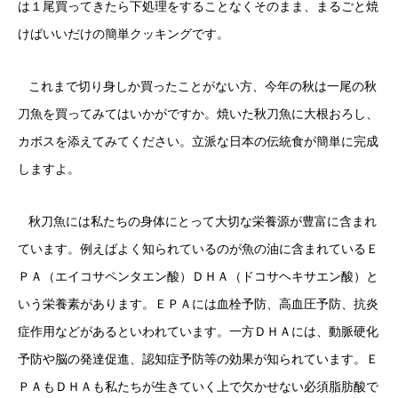
は１尾買ってきたら下処理をすることなくそのまま、まるごと焼
けばいいだけの簡単クッキングです。
これまで切り身しか買ったことがない方、今年の秋は一尾の秋
刀魚を買ってみてはいかがですか。焼いた秋刀魚に大根おろし、
カボスを添えてみてください。立派な日本の伝統食が簡単に完成
しますよ。
秋刀魚には私たちの身体にとって大切な栄養源が豊富に含まれ
ています。例えばよく知られているのが魚の油に含まれているＥ
ＰＡ（エイコサペンタエン酸）ＤＨＡ（ドコサヘキサエン酸）と
いう栄養素があります。ＥＰＡには血栓予防、高血圧予防、抗炎
症作用などがあるといわれています。一方ＤＨＡには、動脈硬化
予防や脳の発達促進、認知症予防等の効果が知られています。Ｅ
ＰＡもＤＨＡも私たちが生きていく上で欠かせない必須脂肪酸で