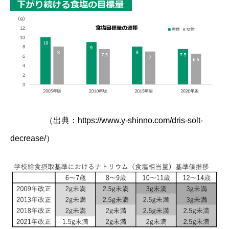
（出典：
https://www.y-shinno.com/dris-solt-
decrease/
）